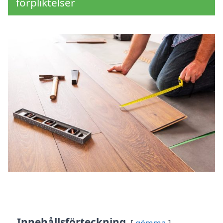
förpliktelser
Innehållsförteckning
gömma