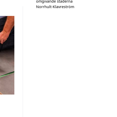
omgivande städerna
Norrhult-Klavreström