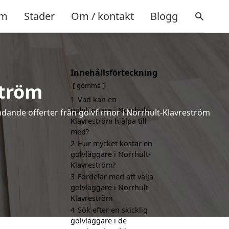
m
Städer
Om / kontakt
Blogg
Innehållsförteckning
ström
gömma
1
Vad kan en
golvläggare i Norrhult-
indande offerter från golvfirmor i Norrhult-Klavreström
Klavreström hjälpa till
med?
2
Hur mycket kostar en
golvläggare i Norrhult-
Klavreström?
3
Fördelar med att välja
golvläggare i Norrhult-
Klavreström
4
Sök efter en skicklig
golvläggare i de