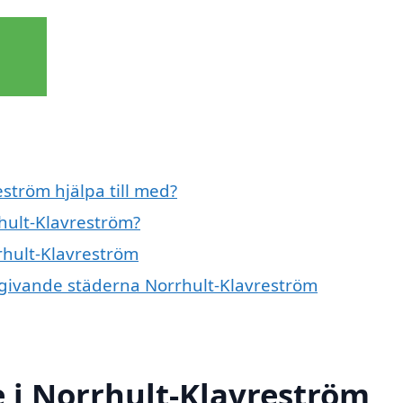
ström hjälpa till med?
hult-Klavreström?
rhult-Klavreström
omgivande städerna Norrhult-Klavreström
 i Norrhult-Klavreström