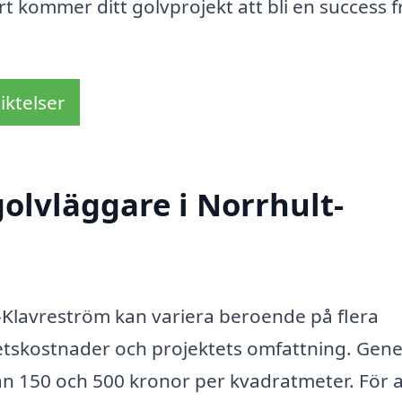
t kommer ditt golvprojekt att bli en success f
iktelser
olvläggare i Norrhult-
-Klavreström kan variera beroende på flera
etskostnader och projektets omfattning. Gene
an 150 och 500 kronor per kvadratmeter. För a