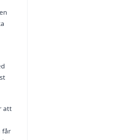
 en
ka
ed
st
 att
 får