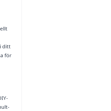
ellt
e
 ditt
a för
DIY-
ult-