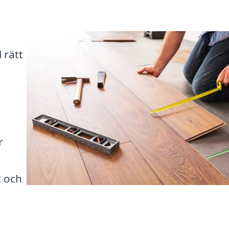
 rätt
r
t och