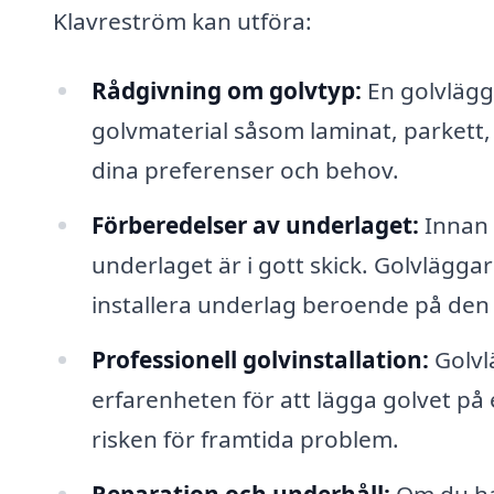
Klavreström kan utföra:
Rådgivning om golvtyp:
En golvlägga
golvmaterial såsom laminat, parkett, 
dina preferenser och behov.
Förberedelser av underlaget:
Innan 
underlaget är i gott skick. Golvläggare
installera underlag beroende på den 
Professionell golvinstallation:
Golvl
erfarenheten för att lägga golvet på e
risken för framtida problem.
Reparation och underhåll:
Om du har