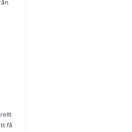
rån
rellt
tt få