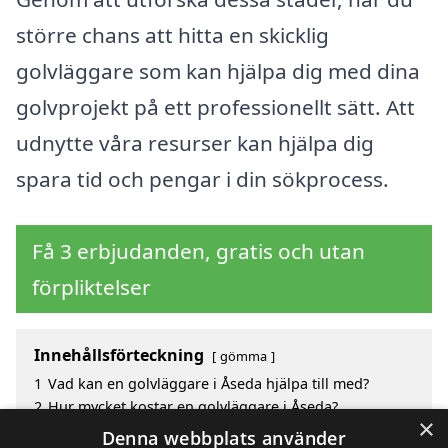
större chans att hitta en skicklig
golvläggare som kan hjälpa dig med dina
golvprojekt på ett professionellt sätt. Att
udnytte våra resurser kan hjälpa dig
spara tid och pengar i din sökprocess.
Få 3 erbjudanden, gratis och utan
förpliktelser
Innehållsförteckning
gömma
1
Vad kan en golvläggare i Åseda hjälpa till med?
2
Hur mycket kostar en golvläggare i Åseda?
×
3
Fördelar med att välja golvläggare i Åseda
Denna webbplats använder