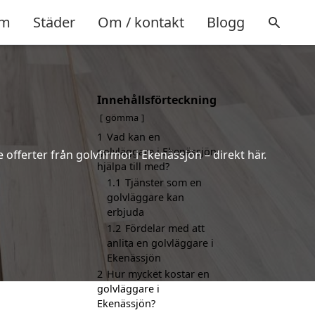
m
Städer
Om / kontakt
Blogg
Innehållsförteckning
gömma
1
Vad kan en
golvläggare i Ekenässjön
 offerter från golvfirmor i Ekenässjön – direkt här.
hjälpa till med?
1.1
Tjänster som en
golvläggare kan
erbjuda
1.2
Fördelar med att
anlita en golvläggare i
Ekenässjön
2
Hur mycket kostar en
golvläggare i
Ekenässjön?