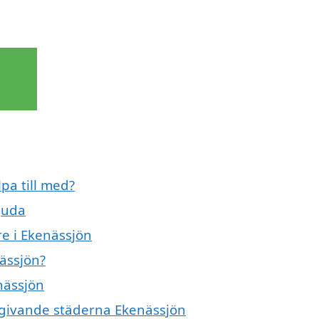
pa till med?
juda
re i Ekenässjön
ässjön?
nässjön
omgivande städerna Ekenässjön