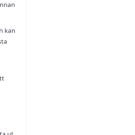
 innan
ch kan
sta
tt
ta ut