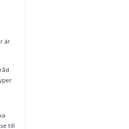
r är
 råd
typer
ka
e till