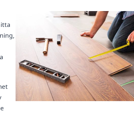
itta
aning,
na
met
v
re