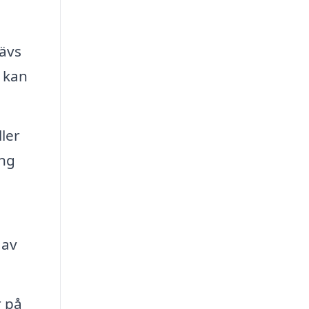
ävs
m kan
ler
ing
n
 av
r på