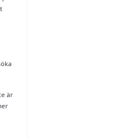
t
söka
te är
mer