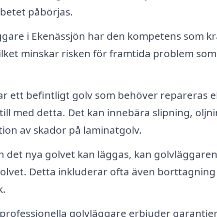
rbetet påbörjas.
ggare i Ekenässjön har den kompetens som kr
, vilket minskar risken för framtida problem so
 ett befintligt golv som behöver repareras el
ill med detta. Det kan innebära slipning, oljn
ation av skador på laminatgolv.
 det nya golvet kan läggas, kan golvläggare
 golvet. Detta inkluderar ofta även borttagning
k.
rofessionella golvläggare erbjuder garantie