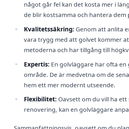
något går fel kan det kosta mer i lä
de blir kostsamma och hantera dem på
Kvalitetssäkring:
Genom att anlita en
vara trygg med att golvet kommer att 
metoderna och har tillgång till högkva
Expertis:
En golvläggare har ofta en 
område. De är medvetna om de senast
hem ett mer modernt utseende.
Flexibilitet:
Oavsett om du vill ha et
renovering, kan en golvläggare anpass
Sammanfattningsvis, oavsett om du planer