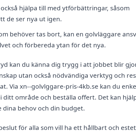
också hjälpa till med ytförbättringar, såsom
tt de ser nya ut igen.
m behöver tas bort, kan en golvläggare ans
olvet och förbereda ytan för det nya.
d kan du känna dig trygg i att jobbet blir gjo
kunskap utan också nödvändiga verktyg och re
tat. Via xn--golvlggare-pris-4kb.se kan du enkel
i ditt område och beställa offert. Det kan hjäl
e dina behov och din budget.
eslut för alla som vill ha ett hållbart och estet