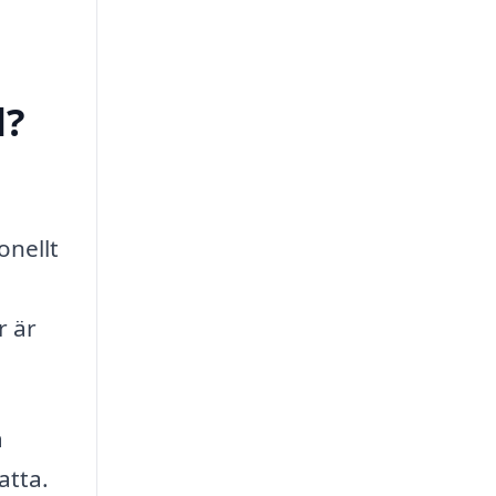
d?
onellt
r är
a
atta.