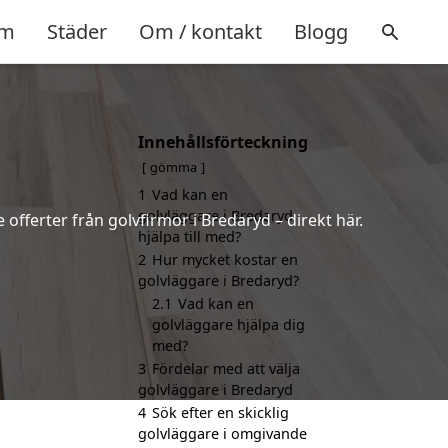
m
Städer
Om / kontakt
Blogg
Innehållsförteckning
gömma
1
Vad kan en
golvläggare i Bredaryd
 offerter från golvfirmor i Bredaryd – direkt här.
hjälpa till med?
2
Hur mycket kostar en
golvläggare i Bredaryd?
2.1
Vad kan en
golvläggare hjälpa dig
med?
3
Fördelar med att välja
golvläggare i Bredaryd
4
Sök efter en skicklig
golvläggare i omgivande