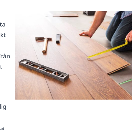
ta
ekt
från
t
dig
ta