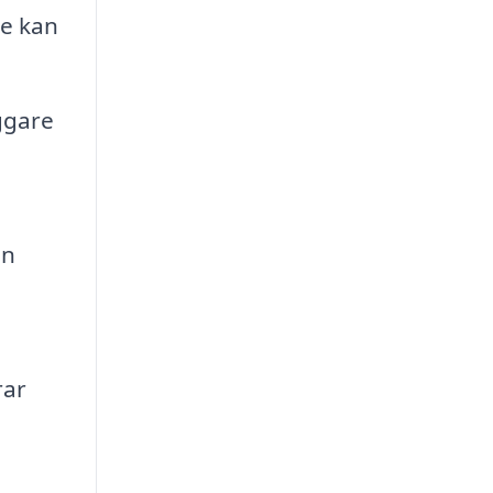
re kan
ggare
en
rar