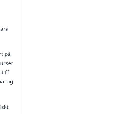
vara
rt på
surser
t få
pa dig
iskt