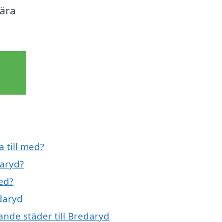
gära
 till med?
daryd?
ed?
edaryd
ande städer till Bredaryd