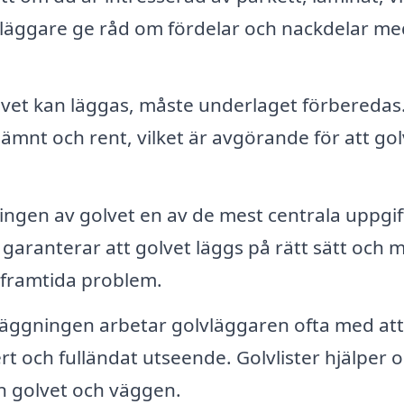
olvläggare ge råd om fördelar och nackdelar me
vet kan läggas, måste underlaget förberedas
 jämnt och rent, vilket är avgörande för att go
ningen av golvet en av de mest centrala uppgi
 garanterar att golvet läggs på rätt sätt och 
r framtida problem.
läggningen arbetar golvläggaren ofta med att
ert och fulländat utseende. Golvlister hjälper 
lan golvet och väggen.