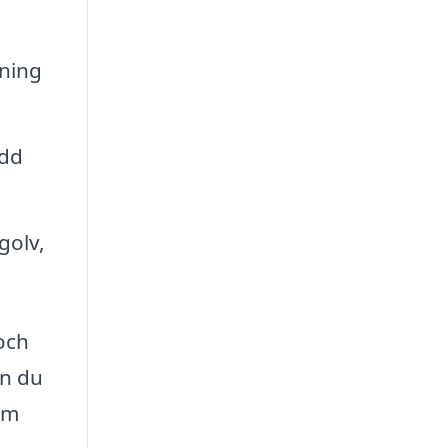
pning
ydd
golv,
 och
an du
om