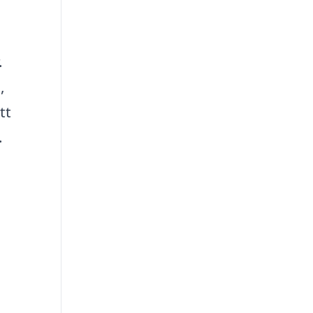
.
,
tt
.