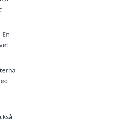
d
. En
lvet
fterna
med
också