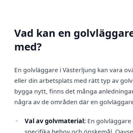
Vad kan en golvläggare 
med?
En golvläggare i Västerljung kan vara ovä
eller din arbetsplats med rätt typ av gol
bygga nytt, finns det många anledningar 
några av de områden där en golvläggare 
Val av golvmaterial:
En golvläggare k
specifika behov och önskemål. Oavset