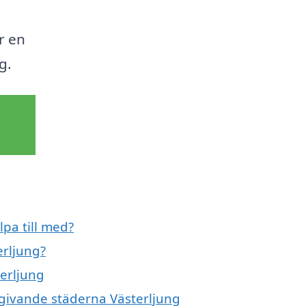
r en
g.
lpa till med?
erljung?
terljung
omgivande städerna Västerljung