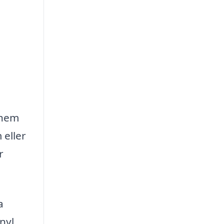
 hem
 eller
r
a
nyl