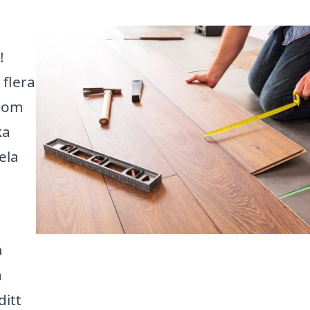
!
 flera
 som
ka
ela
å
a
ditt