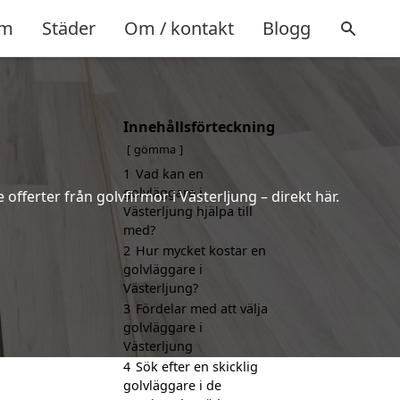
m
Städer
Om / kontakt
Blogg
Innehållsförteckning
gömma
1
Vad kan en
golvläggare i
 offerter från golvfirmor i Västerljung – direkt här.
Västerljung hjälpa till
med?
2
Hur mycket kostar en
golvläggare i
Västerljung?
3
Fördelar med att välja
golvläggare i
Västerljung
4
Sök efter en skicklig
golvläggare i de