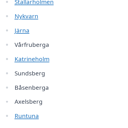
Stallarholmen
Nykvarn
Järna
Vårfruberga
Katrineholm
Sundsberg
Båsenberga
Axelsberg
Runtuna