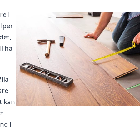
re i
älper
det,
ll ha
lla
are
tt kan
kt
ng i