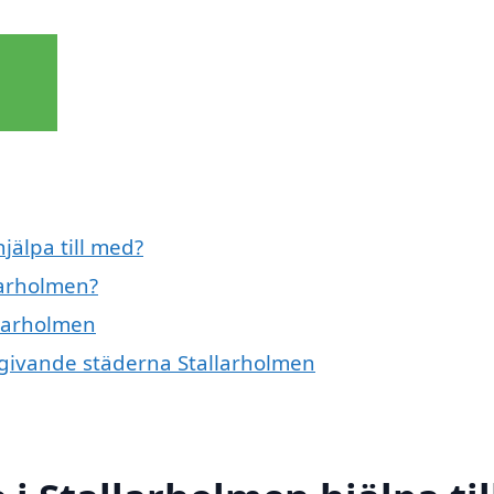
jälpa till med?
larholmen?
llarholmen
omgivande städerna Stallarholmen