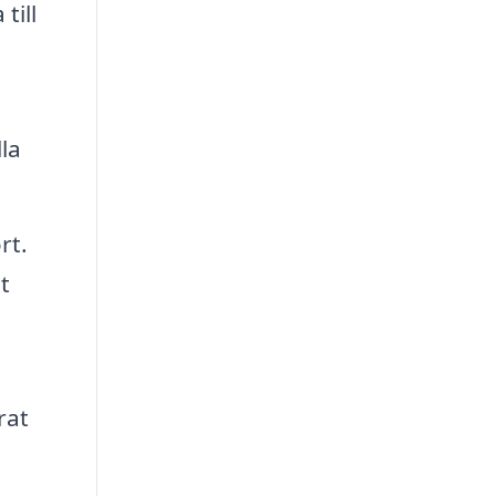
till
la
rt.
t
rat