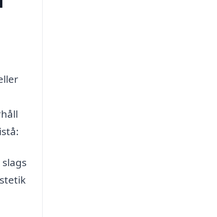
l
ller
håll
stå:
 slags
stetik