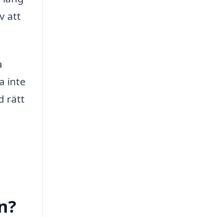
v att
a
a inte
d rätt
n?