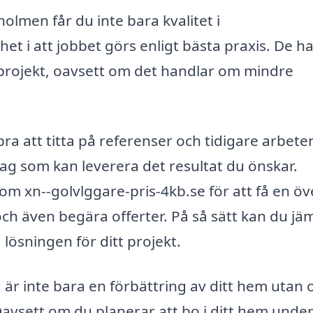
holmen får du inte bara kvalitet i
het i att jobbet görs enligt bästa praxis. De h
 projekt, oavsett om det handlar om mindre
bra att titta på referenser och tidigare arbete
etag som kan leverera det resultat du önskar.
 xn--golvlggare-pris-4kb.se för att få en öv
och även begära offerter. På så sätt kan du jä
 lösningen för ditt projekt.
g är inte bara en förbättring av ditt hem utan 
Oavsett om du planerar att bo i ditt hem unde