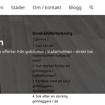
m
Städer
Om / kontakt
Blogg
Innehållsförteckning
n
gömma
1
Vad kan en
golvläggare i
 offerter från golvfirmor i Stallarholmen – direkt här.
Stallarholmen hjälpa till
med?
2
Hur mycket kostar en
golvläggare i
Stallarholmen?
3
Fördelar med att välja
golvläggare i
Stallarholmen
4
Sök efter en skicklig
golvläggare i de