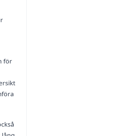
ar
n för
ersikt
mföra
också
r lång