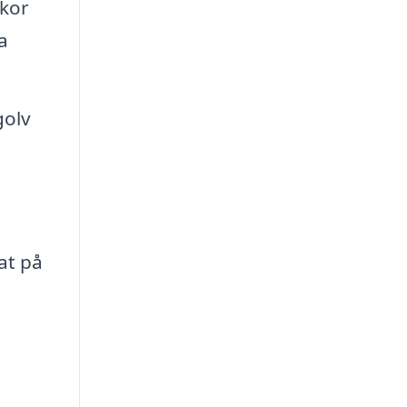
ckor
a
golv
at på