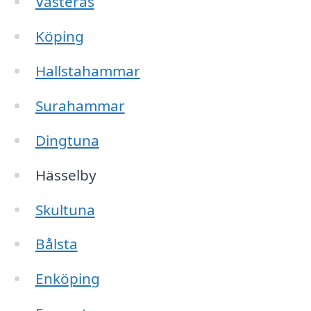
Västerås
Köping
Hallstahammar
Surahammar
Dingtuna
Hässelby
Skultuna
Bålsta
Enköping