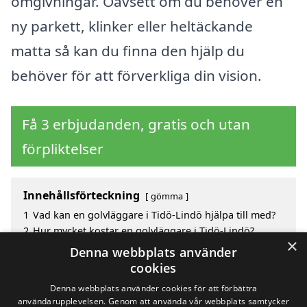
omgivningar. Oavsett om du behöver en
ny parkett, klinker eller heltäckande
matta så kan du finna den hjälp du
behöver för att förverkliga din vision.
Få 3 erbjudanden, gratis och utan
förpliktelser
Innehållsförteckning
gömma
1
Vad kan en golvläggare i Tidö-Lindö hjälpa till med?
2
Hur mycket kostar en golvläggare i Tidö-Lindö?
×
3
Fördelar med att välja golvläggare i Tidö-Lindö
Denna webbplats använder
4
Sök efter en skicklig golvläggare i de omgivande
cookies
städerna Tidö-Lindö
Denna webbplats använder cookies för att förbättra
användarupplevelsen. Genom att använda vår webbplats samtycker