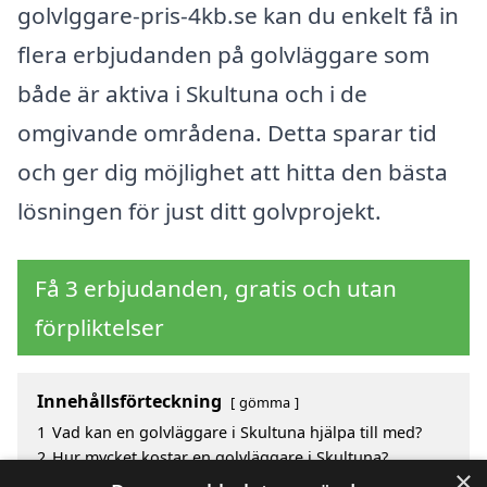
golvlggare-pris-4kb.se kan du enkelt få in
flera erbjudanden på golvläggare som
både är aktiva i Skultuna och i de
omgivande områdena. Detta sparar tid
och ger dig möjlighet att hitta den bästa
lösningen för just ditt golvprojekt.
Få 3 erbjudanden, gratis och utan
förpliktelser
Innehållsförteckning
gömma
1
Vad kan en golvläggare i Skultuna hjälpa till med?
2
Hur mycket kostar en golvläggare i Skultuna?
×
3
Fördelar med att välja golvläggare i Skultuna