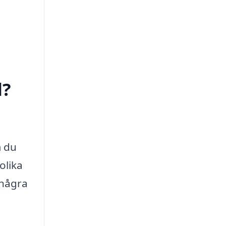
d?
m du
olika
 några