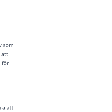
lv som
 att
 för
ra att