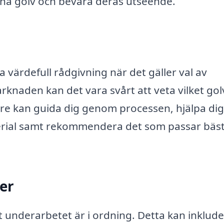
ina golv och bevara deras utseende.
 värdefull rådgivning när det gäller val av
rknaden kan det vara svårt att veta vilket go
are kan guida dig genom processen, hjälpa dig
terial samt rekommendera det som passar bäst
er
tt underarbetet är i ordning. Detta kan inklude