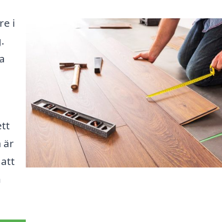
re i
.
ka
ett
 är
att
h