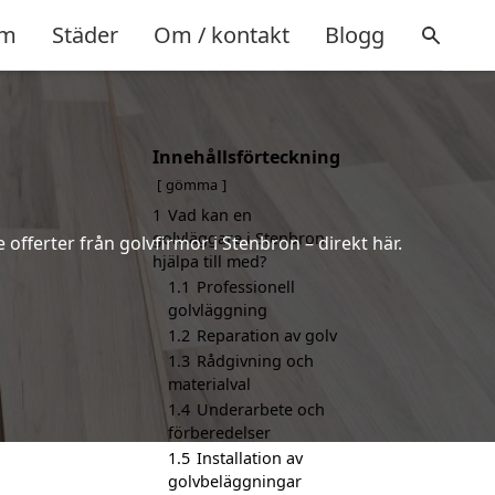
m
Städer
Om / kontakt
Blogg
Innehållsförteckning
gömma
1
Vad kan en
golvläggare i Stenbron
 offerter från golvfirmor i Stenbron – direkt här.
hjälpa till med?
1.1
Professionell
golvläggning
1.2
Reparation av golv
1.3
Rådgivning och
materialval
1.4
Underarbete och
förberedelser
1.5
Installation av
golvbeläggningar