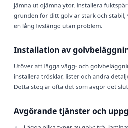
jämna ut ojämna ytor, installera fuktspärra
grunden för ditt golv är stark och stabil, 
en lång livslängd utan problem.
Installation av golvbeläggni
Utöver att lägga vägg- och golvbeläggni
installera trösklar, lister och andra detal
Detta steg är ofta det som avgör det slutl
Avgörande tjänster och uppg
Lägga olika typer av golv: trä, laminat