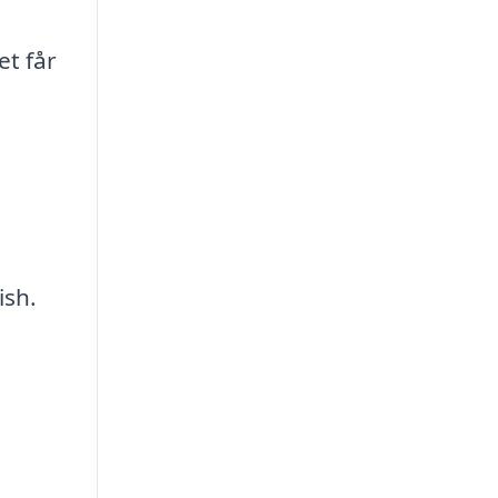
et får
ish.