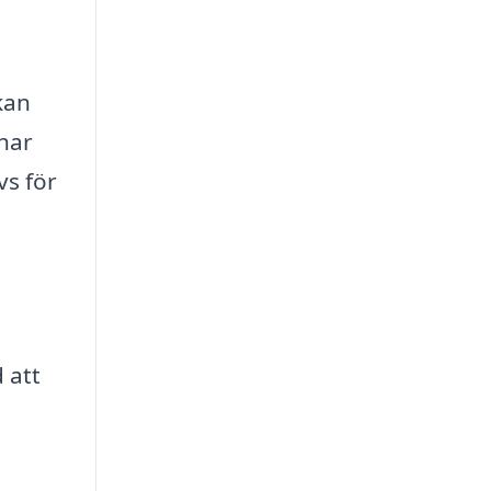
kan
 har
vs för
 att