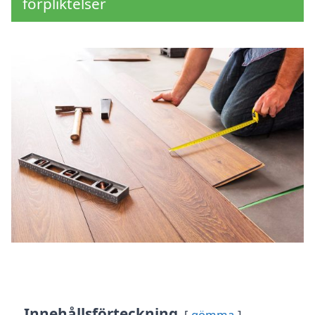
förpliktelser
Innehållsförteckning
gömma