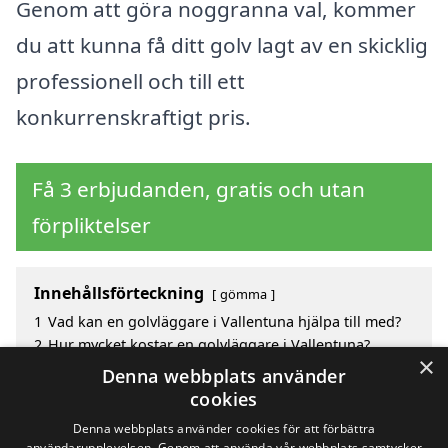
Genom att göra noggranna val, kommer
du att kunna få ditt golv lagt av en skicklig
professionell och till ett
konkurrenskraftigt pris.
Få 3 erbjudanden, gratis och utan
förpliktelser
Innehållsförteckning
gömma
1
Vad kan en golvläggare i Vallentuna hjälpa till med?
2
Hur mycket kostar en golvläggare i Vallentuna?
×
3
Fördelar med att välja golvläggare i Vallentuna
Denna webbplats använder
4
Sök efter en skicklig golvläggare i de omgivande
cookies
städerna Vallentuna
Denna webbplats använder cookies för att förbättra
användarupplevelsen. Genom att använda vår webbplats samtycker