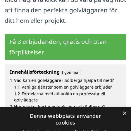
att finna den perfekta golvläggaren för
ditt hem eller projekt.
Få 3 erbjudanden, gratis och utan
förpliktelser
Innehållsförteckning
gömma
1
Vad kan en golvläggare i Solberga hjälpa till med?
1.1
Vanliga tjänster som en golvläggare erbjuder
1.2
Fördelarna med att anlita en professionell
golvläggare
2
Hur mycket kostar en golvläggare i Solberga?
×
3
Fördelar med att välja golvläggare i Solberga
Denna webbplats använder
4
Sök efter en skicklig golvläggare i de omgivande
cookies
städerna Solberga