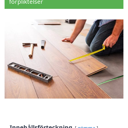
förpliktelser
Innehållsförteckning
gömma