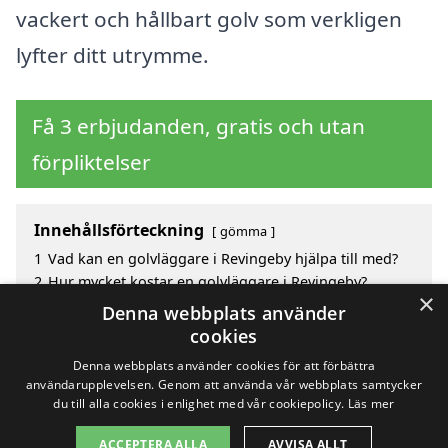
vackert och hållbart golv som verkligen
lyfter ditt utrymme.
Få 3 erbjudanden, gratis och utan
förpliktelser
Innehållsförteckning
gömma
1
Vad kan en golvläggare i Revingeby hjälpa till med?
2
Hur mycket kostar en golvläggare i Revingeby?
×
3
Fördelar med att välja golvläggare i Revingeby
Denna webbplats använder
4
Sök efter en skicklig golvläggare i de omgivande
cookies
städerna Revingeby
Denna webbplats använder cookies för att förbättra
användarupplevelsen. Genom att använda vår webbplats samtycker
du till alla cookies i enlighet med vår cookiepolicy.
Läs mer
Copyright 2026 - Pilanto Aps
ACCEPTERA ALLA
AVVISA ALLT