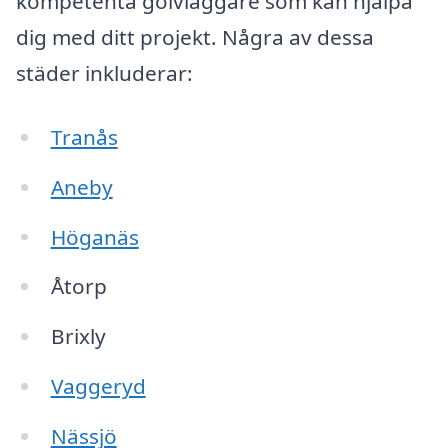
kompetenta golvläggare som kan hjälpa
dig med ditt projekt. Några av dessa
städer inkluderar:
Tranås
Aneby
Höganäs
Åtorp
Brixly
Vaggeryd
Nässjö