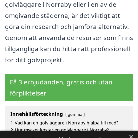
golvläggare i Norraby eller i en av de
omgivande städerna, är det viktigt att
göra din research och jämföra alternativ.
Genom att använda de resurser som finns
tillgängliga kan du hitta rätt professionell
för ditt golvprojekt.
Få 3 erbjudanden, gratis och utan
förpliktelser
Innehållsförteckning
gömma
1
Vad kan en golvläggare i Norraby hjälpa till med?
2
Hur mycket kostar en golvläggare i Norraby?
×
3
Fördelar med att välja golvläggare i Norraby