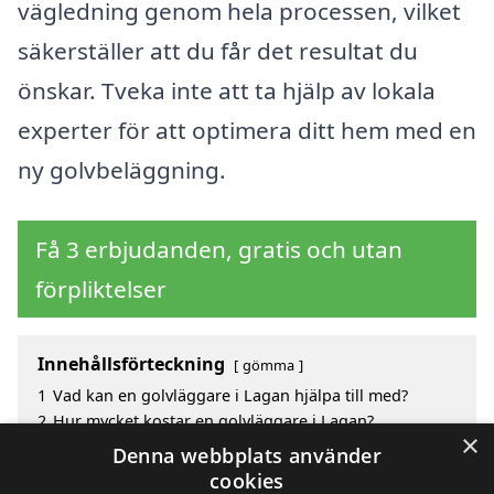
vägledning genom hela processen, vilket
säkerställer att du får det resultat du
önskar. Tveka inte att ta hjälp av lokala
experter för att optimera ditt hem med en
ny golvbeläggning.
Få 3 erbjudanden, gratis och utan
förpliktelser
Innehållsförteckning
gömma
1
Vad kan en golvläggare i Lagan hjälpa till med?
2
Hur mycket kostar en golvläggare i Lagan?
×
3
Fördelar med att välja golvläggare i Lagan
Denna webbplats använder
4
Sök efter en skicklig golvläggare i de omgivande
cookies