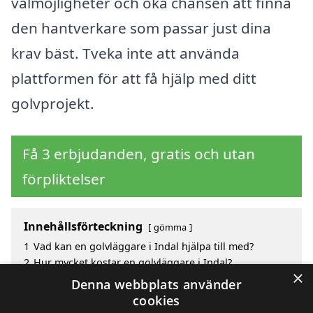
valmöjligheter och öka chansen att finna
den hantverkare som passar just dina
krav bäst. Tveka inte att använda
plattformen för att få hjälp med ditt
golvprojekt.
Få 3 erbjudanden, gratis och utan
förpliktelser
Innehållsförteckning
gömma
1
Vad kan en golvläggare i Indal hjälpa till med?
2
Hur mycket kostar en golvläggare i Indal?
×
3
Fördelar med att välja golvläggare i Indal
Denna webbplats använder
4
Sök efter en skicklig golvläggare i de omgivande
cookies
städerna Indal