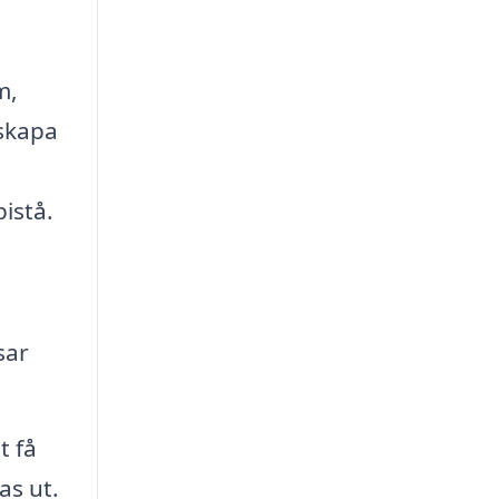
m,
 skapa
istå.
sar
t få
as ut.