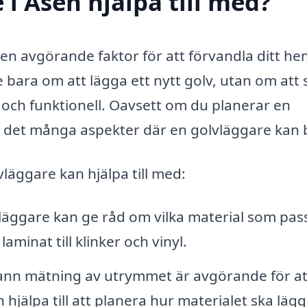
i Åsen hjälpa till med?
 en avgörande faktor för att förvandla ditt he
e bara om att lägga ett nytt golv, utan om att
e och funktionell. Oavsett om du planerar en
ns det många aspekter där en golvläggare kan b
läggare kan hjälpa till med:
läggare kan ge råd om vilka material som pas
laminat till klinker och vinyl.
n mätning av utrymmet är avgörande för at
 hjälpa till att planera hur materialet ska lägg