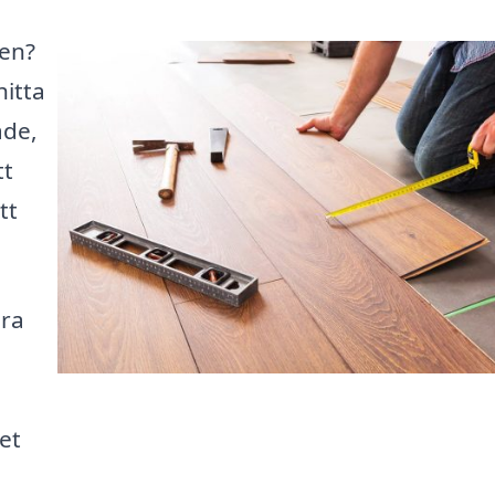
sen?
hitta
åde,
tt
tt
ära
det