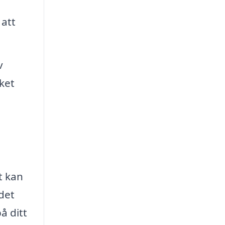
 att
v
lket
t kan
det
å ditt