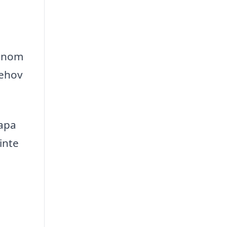
Genom
behov
kapa
inte