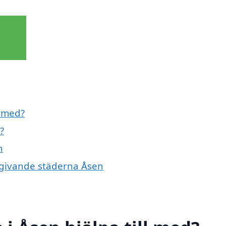
l med?
?
n
omgivande städerna Åsen