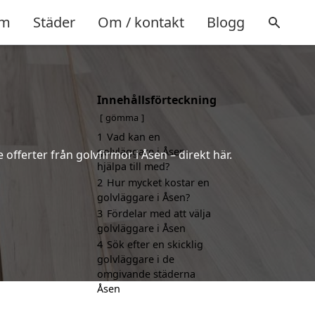
m
Städer
Om / kontakt
Blogg
Innehållsförteckning
gömma
1
Vad kan en
golvläggare i Åsen
 offerter från golvfirmor i Åsen – direkt här.
hjälpa till med?
2
Hur mycket kostar en
golvläggare i Åsen?
3
Fördelar med att välja
golvläggare i Åsen
4
Sök efter en skicklig
golvläggare i de
omgivande städerna
Åsen