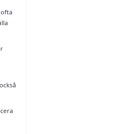
 ofta
lla
r
 också
icera