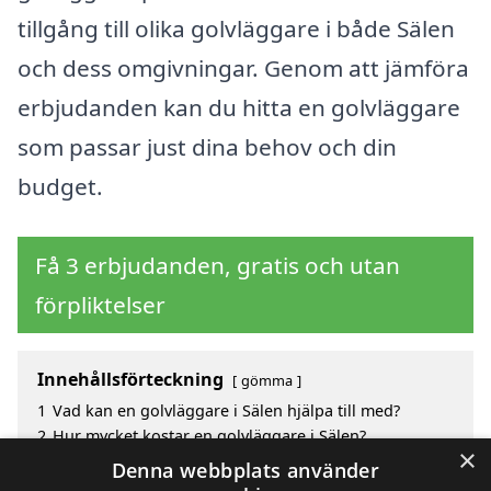
tillgång till olika golvläggare i både Sälen
och dess omgivningar. Genom att jämföra
erbjudanden kan du hitta en golvläggare
som passar just dina behov och din
budget.
Få 3 erbjudanden, gratis och utan
förpliktelser
Innehållsförteckning
gömma
1
Vad kan en golvläggare i Sälen hjälpa till med?
2
Hur mycket kostar en golvläggare i Sälen?
×
3
Fördelar med att välja golvläggare i Sälen
Denna webbplats använder
4
Sök efter en skicklig golvläggare i de omgivande