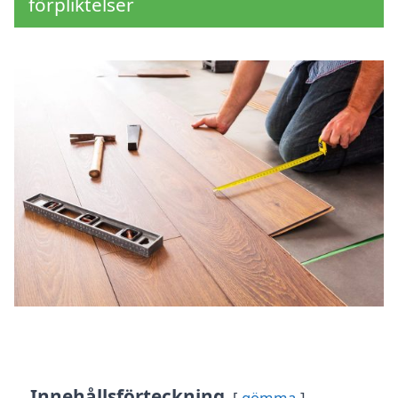
förpliktelser
Innehållsförteckning
gömma