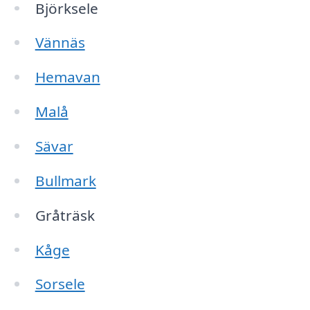
Björksele
Vännäs
Hemavan
Malå
Sävar
Bullmark
Gråträsk
Kåge
Sorsele