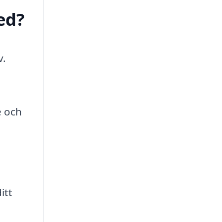
ed?
v.
e och
itt