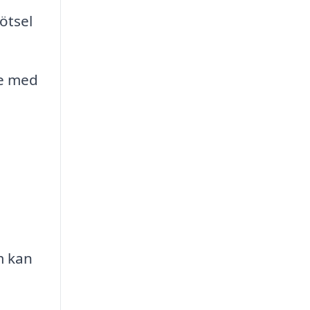
ötsel
te med
om kan