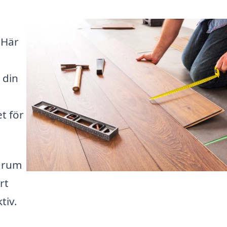
 Här
 din
et för
t rum
rt
tiv.