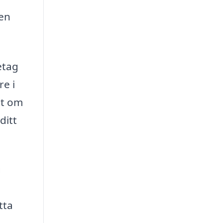
ven
etag
re i
tt om
ditt
g
tta