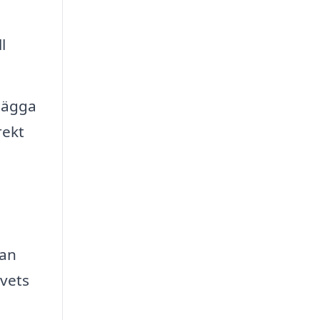
l
 lägga
rekt
kan
lvets