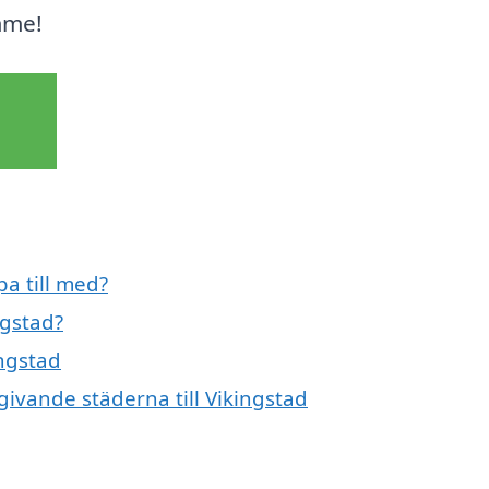
mme!
pa till med?
ngstad?
ingstad
givande städerna till Vikingstad