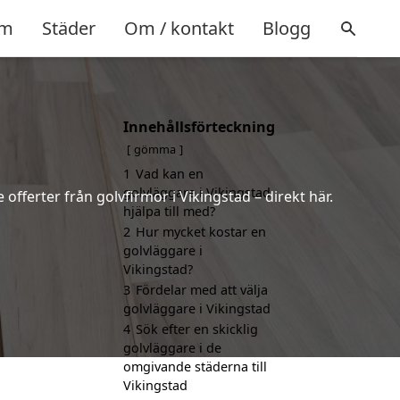
m
Städer
Om / kontakt
Blogg
Innehållsförteckning
gömma
1
Vad kan en
golvläggare i Vikingstad
 offerter från golvfirmor i Vikingstad – direkt här.
hjälpa till med?
2
Hur mycket kostar en
golvläggare i
Vikingstad?
3
Fördelar med att välja
golvläggare i Vikingstad
4
Sök efter en skicklig
golvläggare i de
omgivande städerna till
Vikingstad