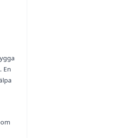
bygga
. En
älpa
t om