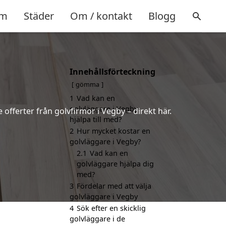
m
Städer
Om / kontakt
Blogg
Innehållsförteckning
gömma
1
Vad kan en
golvläggare i Vegby
 offerter från golvfirmor i Vegby – direkt här.
hjälpa till med?
2
Hur mycket kostar en
golvläggare i Vegby?
2.1
Vad kan en
golvläggare hjälpa dig
med?
3
Fördelar med att välja
golvläggare i Vegby
4
Sök efter en skicklig
golvläggare i de