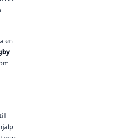
a
ta en
gby
 om
ill
hjälp
nteras