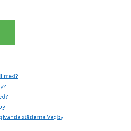
ll med?
by?
ed?
by
omgivande städerna Vegby