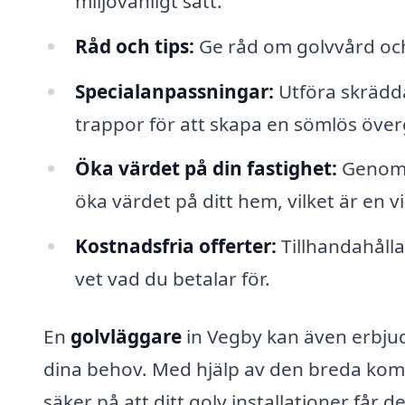
miljövänligt sätt.
Råd och tips:
Ge råd om golvvård och 
Specialanpassningar:
Utföra skrädda
trappor för att skapa en sömlös över
Öka värdet på din fastighet:
Genom a
öka värdet på ditt hem, vilket är en v
Kostnadsfria offerter:
Tillhandahålla
vet vad du betalar för.
En
golvläggare
in Vegby kan även erbjud
dina behov. Med hjälp av den breda kom
säker på att ditt golv installationer får