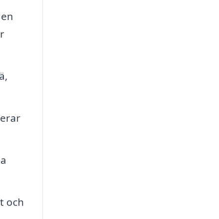
gen
r
ä,
derar
ga
vt och