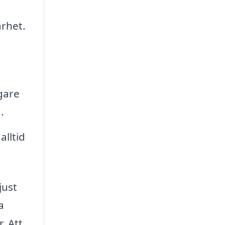
arhet.
gare
.
alltid
just
a
. Att