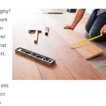
egby?
kelt
an
ver
nat
tt.
ditt
ert
n