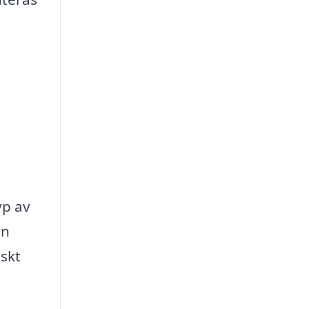
yp av
an
iskt