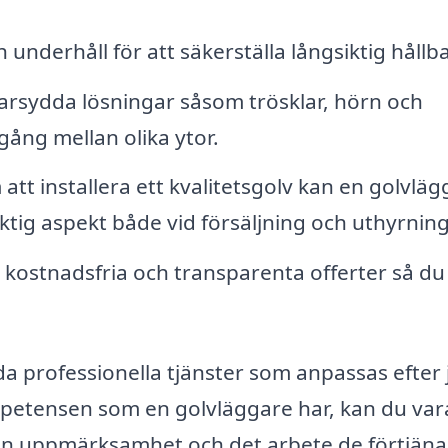
underhåll för att säkerställa långsiktig hållb
rsydda lösningar såsom trösklar, hörn och
gång mellan olika ytor.
tt installera ett kvalitetsgolv kan en golvläg
iktig aspekt både vid försäljning och uthyrning
 kostnadsfria och transparenta offerter så du 
a professionella tjänster som anpassas efter 
petensen som en golvläggare har, kan du var
 den uppmärksamhet och det arbete de förtjänar