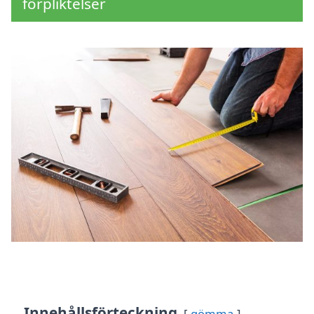
förpliktelser
Innehållsförteckning
gömma