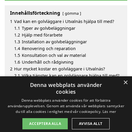
Innehållsförteckning
gömma
1
Vad kan en golvläggare i Utvalnäs hjälpa till med?
1.1
Typer av golvbeläggningar
1.2
Hjälp med förarbete
1.3
Installation av golvbeläggningar
1.4
Renovering och reparation
1.5
Konsultation och val av material
1.6
Underhåll och rådgivning
2
Hur mycket kostar en golvläggare i Utvalnäs?
2.1
Vilka tjänster kan en golvläggare hjälpa till med?
×
3
Fördelar med att välja golvläggare i Utvalnäs
Denna webbplats använder
4
Sök efter en skicklig golvläggare i de omgivande
cookies
städerna Utvalnäs
Denna webbplats använder cookies för att förbättra
användarupplevelsen. Genom att använda vår webbplats samtycker
du till alla cookies i enlighet med vår cookiepolicy.
Läs mer
Copyright 2026 - Pilanto Aps
ACCEPTERA ALLA
AVVISA ALLT
Hem
Om / kontakt
Blogg
Webbplatskarta
Villkor