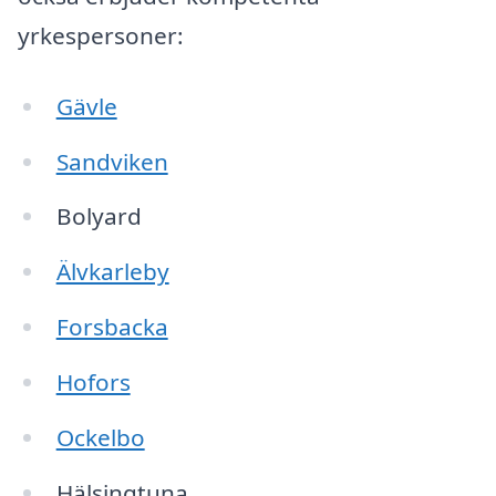
yrkespersoner:
Gävle
Sandviken
Bolyard
Älvkarleby
Forsbacka
Hofors
Ockelbo
Hälsingtuna