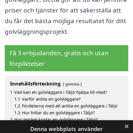
priser och tjänster för att säkerställa att
du får det bästa möjliga resultatet för ditt
golvläggningsprojekt.
Få 3 erbjudanden, gratis och utan
förpliktelser
Innehållsförteckning
gömma
1
Vad kan en golvläggare i Täljö hjälpa till med?
1.1
Varför anlita en golvläggare?
1.2
Fördelarna med att anlita en golvläggare i Täljö
1.3
Hur hittar du en golvläggare i Täljö?
2
Hur mycket kostar en golvläggare i Täljö?
×
3
Fördelar med att välja golvläggare i Täljö
Denna webbplats använder