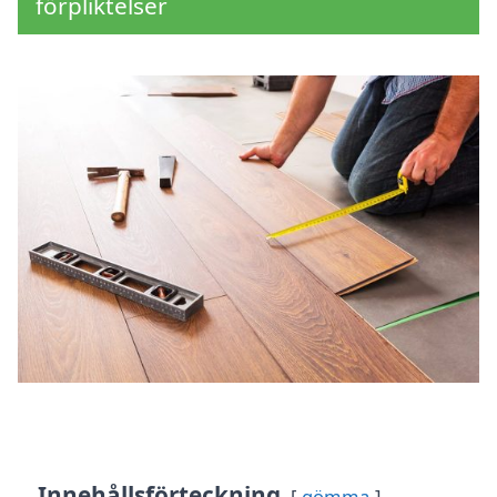
förpliktelser
Innehållsförteckning
gömma