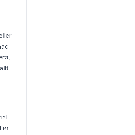
eller
nad
era,
allt
ial
ller