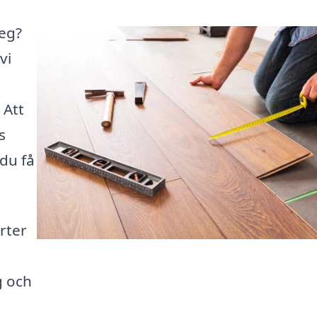
veg?
vi
 Att
s
du få
rter
g och