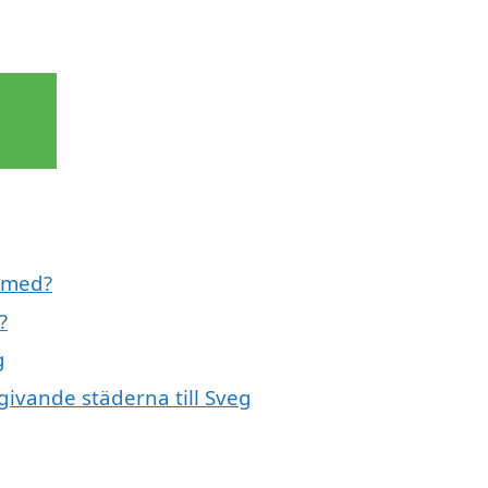
l med?
?
g
mgivande städerna till Sveg