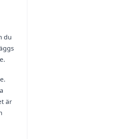
an du
läggs
e.
e.
ka
t är
h