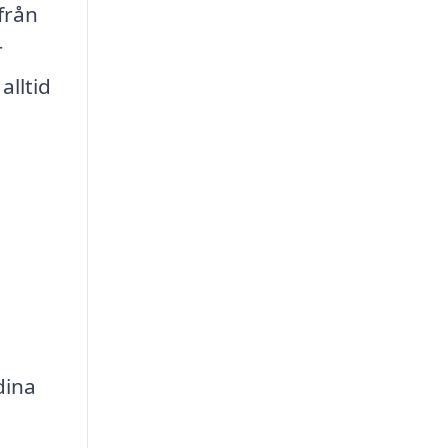
från
r
alltid
dina