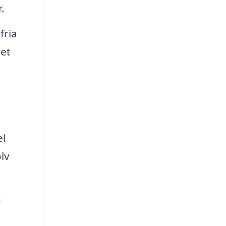
.
fria
det
el
lv
n