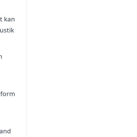
t kan
ustik
m
 form
hand