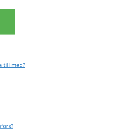
 till med?
efors?