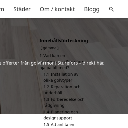
m
Städer
Om / kontakt
Blogg
Innehållsförteckning
gömma
1
Vad kan en
golvläggare i Sturefors
 offerter från golvfirmor i Sturefors – direkt här.
hjälpa till med?
1.1
Installation av
olika golvtyper
1.2
Reparation och
underhåll
1.3
Förberedelse och
rådgivning
1.4
Planering och
designsupport
1.5
Att anlita en