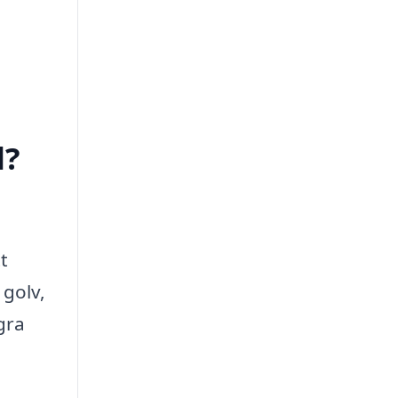
d?
t
 golv,
gra