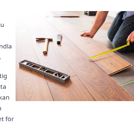
du
ndla
.
tig
tta
 kan
h
et för