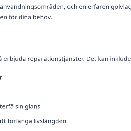
ch användningsområden, och en erfaren golvlä
gen för dina behov.
å erbjuda reparationstjänster. Det kan inklude
r
terfå sin glans
att förlänga livslängden