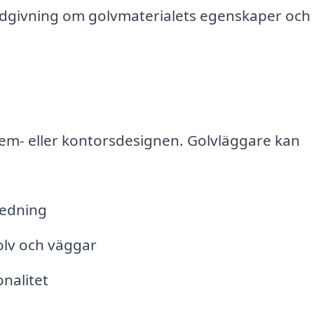
rådgivning om golvmaterialets egenskaper och
hem- eller kontorsdesignen. Golvläggare kan
redning
olv och väggar
nalitet