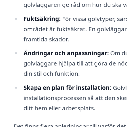
golvläggaren ge råd om hur du ska vå
Fuktsäkring:
För vissa golvtyper, särs
området är fuktsäkrat. En golvläggare
framtida skador.
Ändringar och anpassningar:
Om du 
golvläggare hjälpa till att göra de nö
din stil och funktion.
Skapa en plan för installation:
Golvl
installationsprocessen så att den sker
ditt hem eller arbetsplats.
Det finns flera anledningar till varför det