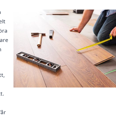
a
elt
öra
gare
m
t,
t.
får