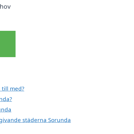
ehov
till med?
unda?
runda
omgivande städerna Sorunda