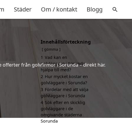
m
Städer
Om / kontakt
Blogg
Innehållsförteckning
gömma
1
Vad kan en
golvläggare i Sorunda
 offerter från golvfirmor i Sorunda – direkt här.
hjälpa till med?
2
Hur mycket kostar en
golvläggare i Sorunda?
3
Fördelar med att välja
golvläggare i Sorunda
4
Sök efter en skicklig
golvläggare i de
omgivande städerna
Sorunda