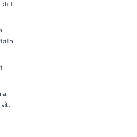
 ditt
.
a
tälla
t
dra
sitt
n