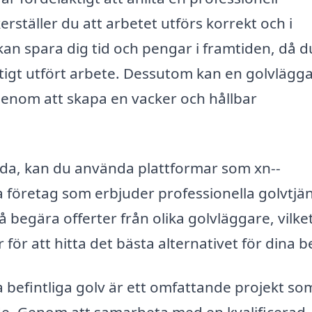
erställer du att arbetet utförs korrekt och i
an spara dig tid och pengar i framtiden, då d
tigt utfört arbete. Dessutom kan en golvlägg
t genom att skapa en vacker och hållbar
unda, kan du använda plattformar som xn--
ta företag som erbjuder professionella golvtjän
 begära offerter från olika golvläggare, vilke
r för att hitta det bästa alternativet för dina 
ra befintliga golv är ett omfattande projekt so