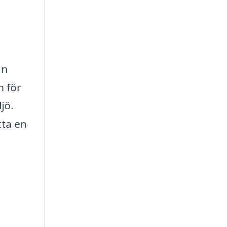
ån
n för
jö.
tta en