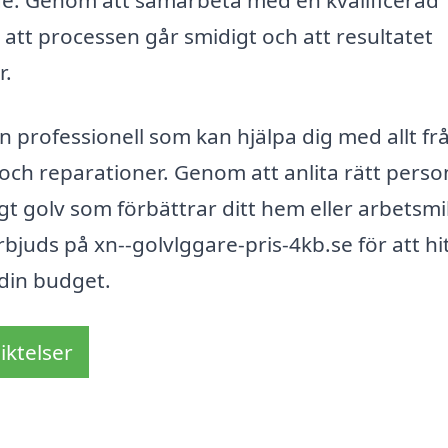
e. Genom att samarbeta med en kvalificerad
 att processen går smidigt och att resultatet
r.
 professionell som kan hjälpa dig med allt fr
l och reparationer. Genom att anlita rätt perso
gt golv som förbättrar ditt hem eller arbetsmil
bjuds på xn--golvlggare-pris-4kb.se för att hi
din budget.
iktelser