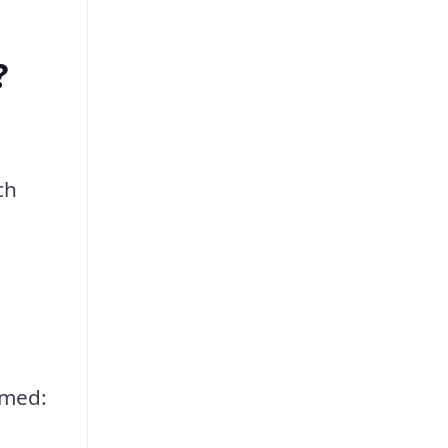
?
ch
 med: