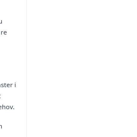
u
are
ster i
t
behov.
m