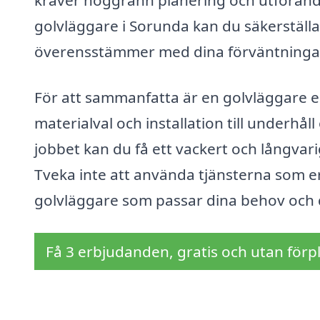
kräver noggrann planering och utförand
golvläggare i Sorunda kan du säkerställa
överensstämmer med dina förväntninga
För att sammanfatta är en golvläggare en
materialval och installation till underhål
jobbet kan du få ett vackert och långvari
Tveka inte att använda tjänsterna som er
golvläggare som passar dina behov och 
Få 3 erbjudanden, gratis och utan förpl