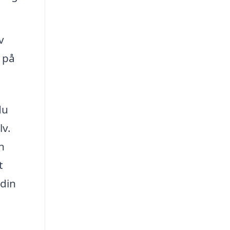
v
 på
du
lv.
n
t
 din