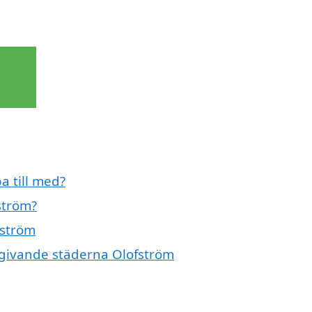
a till med?
ström?
fström
omgivande städerna Olofström