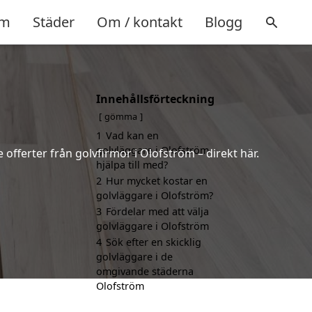
m
Städer
Om / kontakt
Blogg
Innehållsförteckning
gömma
1
Vad kan en
golvläggare i Olofström
 offerter från golvfirmor i Olofström – direkt här.
hjälpa till med?
2
Hur mycket kostar en
golvläggare i Olofström?
3
Fördelar med att välja
golvläggare i Olofström
4
Sök efter en skicklig
golvläggare i de
omgivande städerna
Olofström