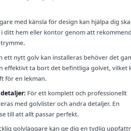
gare med känsla för design kan hjälpa dig sk
de i ditt hem eller kontor genom att rekommen
 utrymme.
 ett nytt golv kan installeras behöver det ga
effektivt ta bort det befintliga golvet, vilket
t för en lekman.
detaljer:
För ett komplett och professionellt
ras med golvlister och andra detaljer. En
 till att allt passar perfekt.
cklig golvläggare kan ge dig en tydlig uppfatt