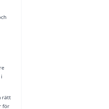
och
,
re
i
 rätt
 för