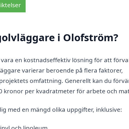
iktelser
olvläggare i Olofström?
 vara en kostnadseffektiv lösning för att förv
läggare varierar beroende på flera faktorer,
 projektets omfattning. Generellt kan du förv
00 kronor per kvadratmeter för arbete och mat
dig med en mängd olika uppgifter, inklusive:
vinyl och linoleum