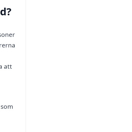
ed?
rsoner
orerna
a att
såsom