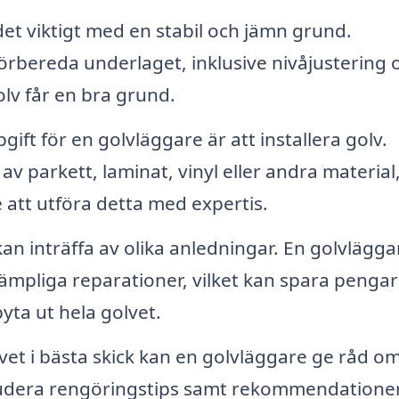
et viktigt med en stabil och jämn grund.
förbereda underlaget, inklusive nivåjustering 
golv får en bra grund.
gift för en golvläggare är att installera golv.
 parkett, laminat, vinyl eller andra material
att utföra detta med expertis.
an inträffa av olika anledningar. En golvlägga
ämpliga reparationer, vilket kan spara pengar 
ta ut hela golvet.
lvet i bästa skick kan en golvläggare ge råd om
kludera rengöringstips samt rekommendationer