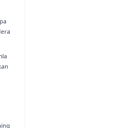
apa
dera
mla
 kan
ning