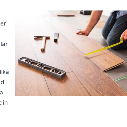
ker
lar
lika
ed
la
din