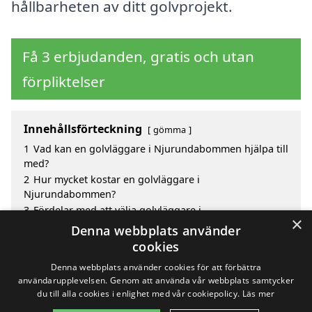
hållbarheten av ditt golvprojekt.
Få 3 erbjudanden, gratis och utan
förpliktelser
Innehållsförteckning
gömma
1
Vad kan en golvläggare i Njurundabommen hjälpa till
med?
2
Hur mycket kostar en golvläggare i
Njurundabommen?
3
Fördelar med att välja golvläggare i
×
Njurundabommen
Denna webbplats använder
4
Sök efter en skicklig golvläggare i de omgivande
cookies
städerna Njurundabommen
Denna webbplats använder cookies för att förbättra
användarupplevelsen. Genom att använda vår webbplats samtycker
du till alla cookies i enlighet med vår cookiepolicy.
Läs mer