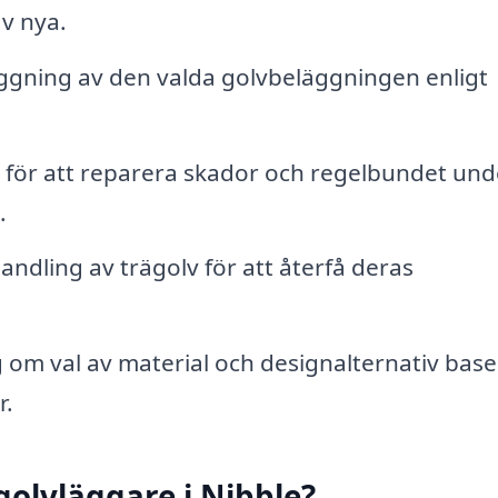
av nya.
äggning av den valda golvbeläggningen enligt
för att reparera skador och regelbundet und
.
ndling av trägolv för att återfå deras
 om val av material och designalternativ base
r.
 golvläggare i Nibble?