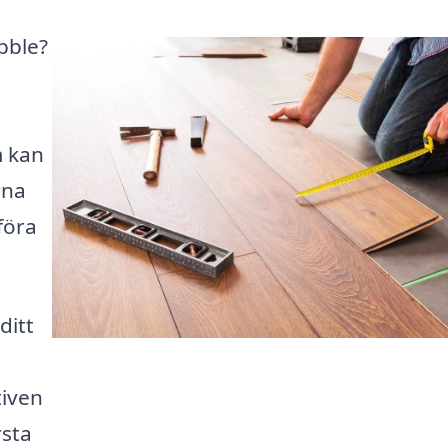
ibble?
m kan
rna
föra
ditt
tiven
rsta