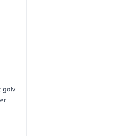
t golv
ger
n