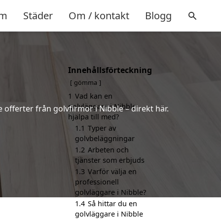
m
Städer
Om / kontakt
Blogg
Innehållsförteckning
gömma
1
Vad kan en
golvläggare i Nibble
 offerter från golvfirmor i Nibble – direkt här.
hjälpa till med?
1.1
Typer av
golvbeläggningar
1.2
Arbeten och
tjänster som erbjuds
1.3
Varför välja en
professionell
golvläggare i Nibble?
1.4
Så hittar du en
golvläggare i Nibble