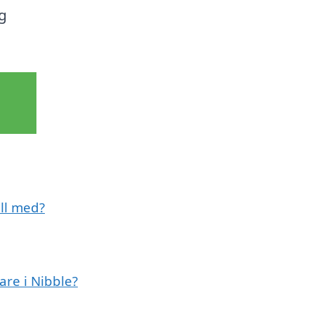
g
ill med?
are i Nibble?