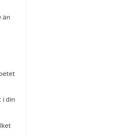
e än
rbetet
 i din
lket