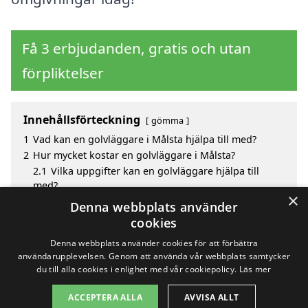
Få 3 erbjudanden, gratis och utan
förpliktelser
Innehållsförteckning
gömma
1
Vad kan en golvläggare i Målsta hjälpa till med?
2
Hur mycket kostar en golvläggare i Målsta?
2.1
Vilka uppgifter kan en golvläggare hjälpa till
med?
×
3
Fördelar med att välja golvläggare i Målsta
Denna webbplats använder
4
Sök efter en skicklig golvläggare i de omgivande
cookies
städerna till Målsta
Denna webbplats använder cookies för att förbättra
användarupplevelsen. Genom att använda vår webbplats samtycker
du till alla cookies i enlighet med vår cookiepolicy.
Läs mer
Copyright 2026 - Pilanto Aps
ACCEPTERA ALLA
AVVISA ALLT