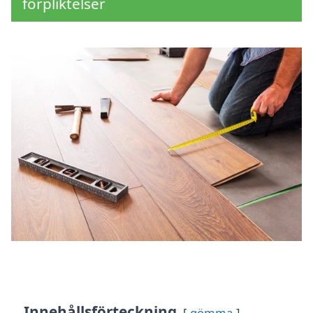
förpliktelser
Innehållsförteckning
gömma