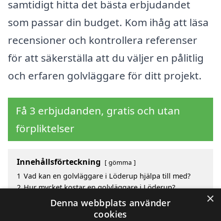
samtidigt hitta det bästa erbjudandet
som passar din budget. Kom ihåg att läsa
recensioner och kontrollera referenser
för att säkerställa att du väljer en pålitlig
och erfaren golvläggare för ditt projekt.
Få 3 erbjudanden, gratis och utan
förpliktelser
Innehållsförteckning
gömma
1
Vad kan en golvläggare i Löderup hjälpa till med?
2
Hur mycket kostar en golvläggare i Löderup?
×
3
Fördelar med att välja golvläggare i Löderup
Denna webbplats använder
4
Sök efter en skicklig golvläggare i de omgivande
cookies
städerna Löderup