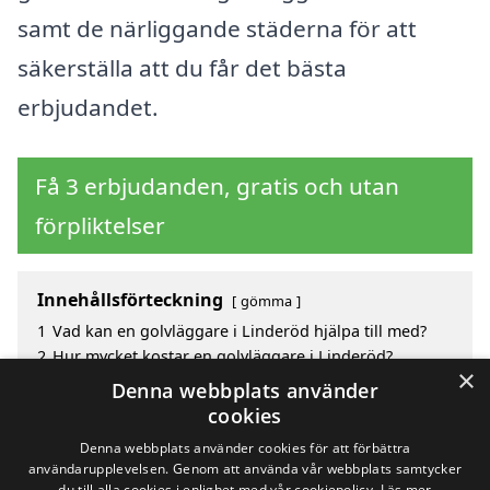
samt de närliggande städerna för att
säkerställa att du får det bästa
erbjudandet.
Få 3 erbjudanden, gratis och utan
förpliktelser
Innehållsförteckning
gömma
1
Vad kan en golvläggare i Linderöd hjälpa till med?
2
Hur mycket kostar en golvläggare i Linderöd?
×
3
Fördelar med att välja golvläggare i Linderöd
Denna webbplats använder
4
Sök efter en skicklig golvläggare i de omgivande
cookies
städerna Linderöd
Denna webbplats använder cookies för att förbättra
användarupplevelsen. Genom att använda vår webbplats samtycker
du till alla cookies i enlighet med vår cookiepolicy.
Läs mer