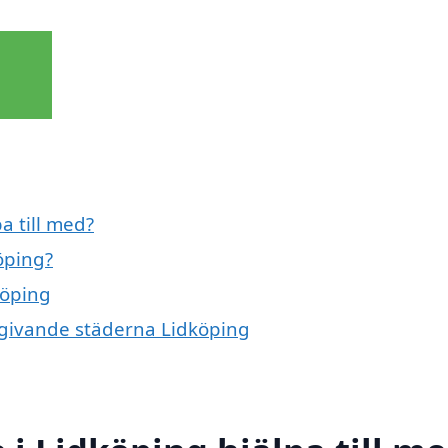
a till med?
öping?
köping
omgivande städerna Lidköping