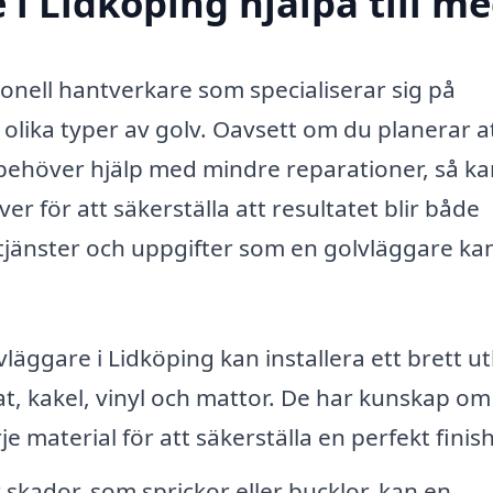
i Lidköping hjälpa till m
ionell hantverkare som specialiserar sig på
 olika typer av golv. Oavsett om du planerar a
 behöver hjälp med mindre reparationer, så k
r för att säkerställa att resultatet blir både
 tjänster och uppgifter som en golvläggare ka
läggare i Lidköping kan installera ett brett u
nat, kakel, vinyl och mattor. De har kunskap om
e material för att säkerställa en perfekt finish
 skador, som sprickor eller bucklor, kan en