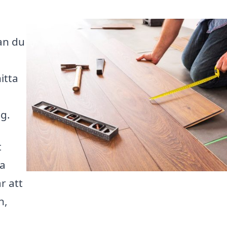
an du
itta
ig.
t
na
r att
n,