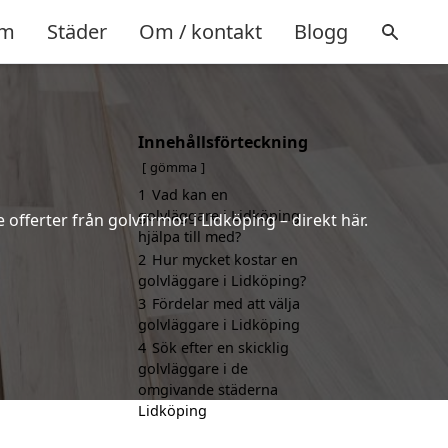
m
Städer
Om / kontakt
Blogg
Innehållsförteckning
gömma
1
Vad kan en
golvläggare i Lidköping
 offerter från golvfirmor i Lidköping – direkt här.
hjälpa till med?
2
Hur mycket kostar en
golvläggare i Lidköping?
3
Fördelar med att välja
golvläggare i Lidköping
4
Sök efter en skicklig
golvläggare i de
omgivande städerna
Lidköping