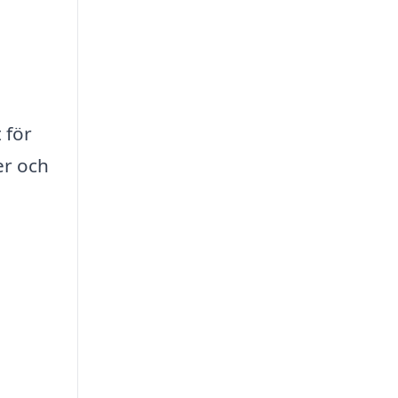
 för
er och