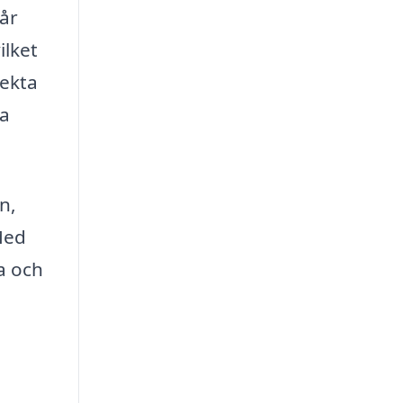
vår
ilket
fekta
la
n,
 Med
a och