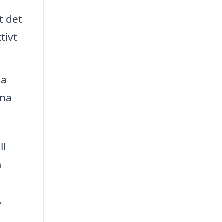
t det
tivt
ka
ina
ll
m
.