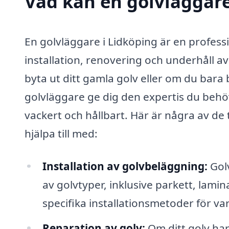
Vad kan en golvläggare 
En golvläggare i Lidköping är en profess
installation, renovering och underhåll av
byta ut ditt gamla golv eller om du bara
golvläggare ge dig den expertis du behöve
vackert och hållbart. Här är några av de
hjälpa till med:
Installation av golvbeläggning:
Golv
av golvtyper, inklusive parkett, lami
specifika installationsmetoder för varj
Reparation av golv:
Om ditt golv har