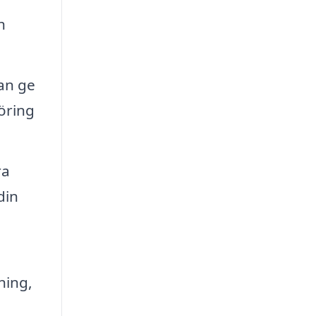
h
kan ge
öring
ra
din
ning,