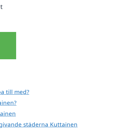
t
a till med?
ainen?
tainen
omgivande städerna Kuttainen