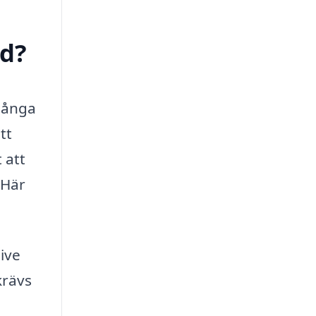
ed?
många
tt
 att
 Här
sive
krävs