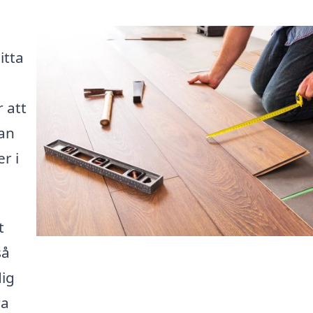
itta
 att
kan
r i
t
så
dig
ra