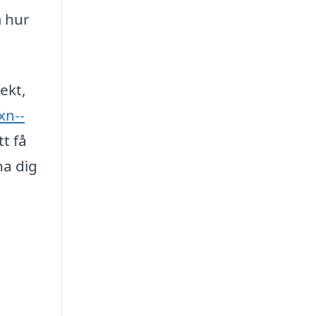
m hur
ekt,
xn--
t få
na dig