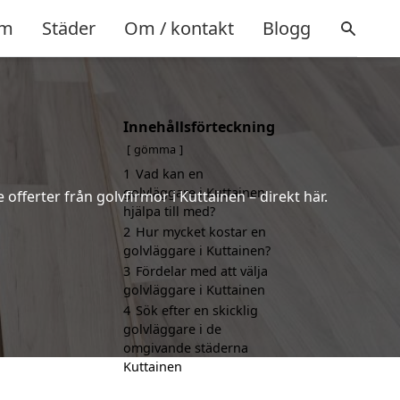
m
Städer
Om / kontakt
Blogg
Innehållsförteckning
gömma
1
Vad kan en
golvläggare i Kuttainen
 offerter från golvfirmor i Kuttainen – direkt här.
hjälpa till med?
2
Hur mycket kostar en
golvläggare i Kuttainen?
3
Fördelar med att välja
golvläggare i Kuttainen
4
Sök efter en skicklig
golvläggare i de
omgivande städerna
Kuttainen