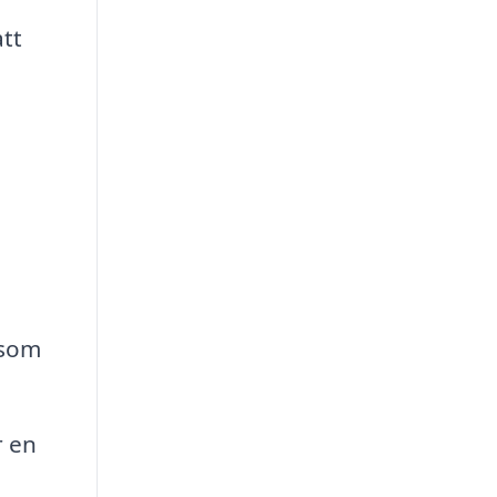
att
h
 som
r en