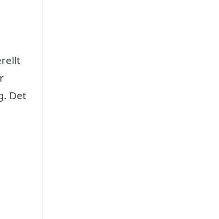
rellt
r
g. Det