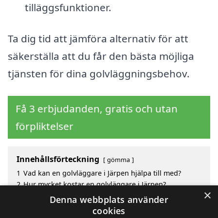
tilläggsfunktioner.
Ta dig tid att jämföra alternativ för att
säkerställa att du får den bästa möjliga
tjänsten för dina golvläggningsbehov.
Få 3 erbjudanden, gratis och utan
förpliktelser
Innehållsförteckning
gömma
1
Vad kan en golvläggare i Järpen hjälpa till med?
2
Hur mycket kostar en golvläggare i Järpen?
×
3
Fördelar med att välja golvläggare i Järpen
Denna webbplats använder
4
Sök efter en skicklig golvläggare i de omgivande
cookies
städerna Järpen