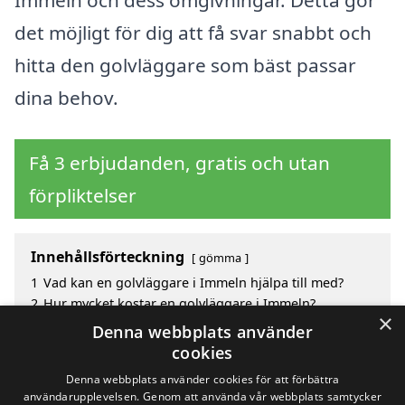
Immeln och dess omgivningar. Detta gör
det möjligt för dig att få svar snabbt och
hitta den golvläggare som bäst passar
dina behov.
Få 3 erbjudanden, gratis och utan
förpliktelser
Innehållsförteckning
gömma
1
Vad kan en golvläggare i Immeln hjälpa till med?
2
Hur mycket kostar en golvläggare i Immeln?
×
3
Fördelar med att välja golvläggare i Immeln
Denna webbplats använder
4
Sök efter en skicklig golvläggare i de omgivande
cookies
städerna till Immeln
Denna webbplats använder cookies för att förbättra
användarupplevelsen. Genom att använda vår webbplats samtycker