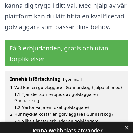
känna dig trygg i ditt val. Med hjälp av vår
plattform kan du lätt hitta en kvalificerad
golvläggare som passar dina behov.
Få 3 erbjudanden, gratis och utan
förpliktelser
Innehållsförteckning
gömma
1
Vad kan en golvläggare i Gunnarskog hjälpa till med?
1.1
Tjänster som erbjuds av golvläggare i
Gunnarskog
1.2
Varför välja en lokal golvläggare?
2
Hur mycket kostar en golvläggare i Gunnarskog?
2.1
Vilka tjänster erbjuder en golvläggare?
×
3
Fördelar med att välja golvläggare i Gunnarskog
Denna webbplats använder