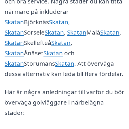
och bra service. Några städer du kan titta
närmare på inkluderar
Skatan
Björknäs
Skatan
,
Skatan
Sorsele
Skatan
,
Skatan
Malå
Skatan
,
Skatan
Skellefteå
Skatan
,
Skatan
Ånäset
Skatan
och
Skatan
Storumans
Skatan
. Att överväga
dessa alternativ kan leda till flera fördelar.
Här är några anledningar till varför du bör
överväga golvläggare i närbelägna
städer: