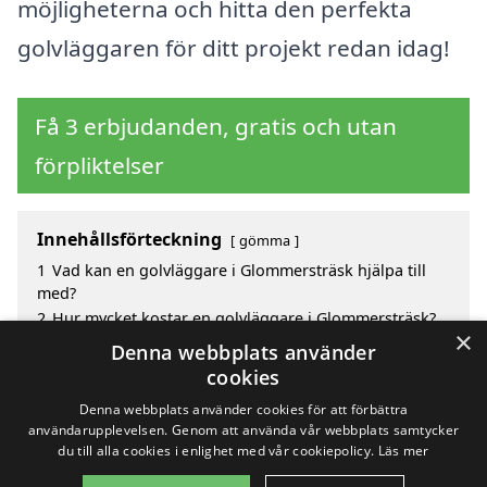
möjligheterna och hitta den perfekta
golvläggaren för ditt projekt redan idag!
Få 3 erbjudanden, gratis och utan
förpliktelser
Innehållsförteckning
gömma
1
Vad kan en golvläggare i Glommersträsk hjälpa till
med?
2
Hur mycket kostar en golvläggare i Glommersträsk?
×
3
Fördelar med att välja golvläggare i Glommersträsk
Denna webbplats använder
4
Sök efter en skicklig golvläggare i de omgivande
cookies
städerna till Glommersträsk
Denna webbplats använder cookies för att förbättra
användarupplevelsen. Genom att använda vår webbplats samtycker
du till alla cookies i enlighet med vår cookiepolicy.
Läs mer