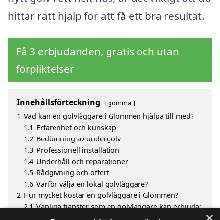
hittar rätt hjälp för att få ett bra resultat.
Få 3 erbjudanden, gratis och utan
förpliktelser
Innehållsförteckning
gömma
1
Vad kan en golvläggare i Glommen hjälpa till med?
1.1
Erfarenhet och kunskap
1.2
Bedömning av undergolv
1.3
Professionell installation
1.4
Underhåll och reparationer
1.5
Rådgivning och offert
1.6
Varför välja en lokal golvläggare?
2
Hur mycket kostar en golvläggare i Glommen?
2.1
Vanliga tjänster som en golvläggare kan erbjuda:
×
3
Fördelar med att välja golvläggare i Glommen