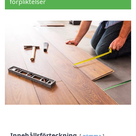
förpliktelser
Innehållsförteckning
gömma