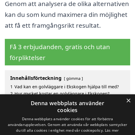
Genom att analysera de olika alternativen
kan du som kund maximera din möjlighet
att få ett framgångsrikt resultat.
Få 3 erbjudanden, gratis och utan
förpliktelser
Innehållsförteckning
gömma
1
Vad kan en golvläggare i Ekskogen hjälpa till med?
2
Hur mycket kostar en golvläggare i Ekskogen?
×
3
Fördelar med att välja golvläggare i Ekskogen
Denna webbplats använder
4
Sök efter en skicklig golvläggare i de omgivande
cookies
städerna kring Ekskogen
Denna webbplats använder cookies för att förbättra
användarupplevelsen. Genom att använda vår webbplats samtycker
du till alla cookies i enlighet med vår cookiepolicy.
Läs mer