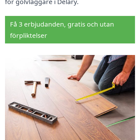
för golvläggare i Delary.
Få 3 erbjudanden, gratis och utan
förpliktelser