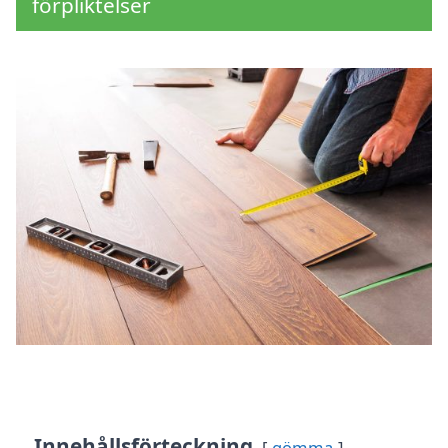
förpliktelser
Innehållsförteckning
gömma