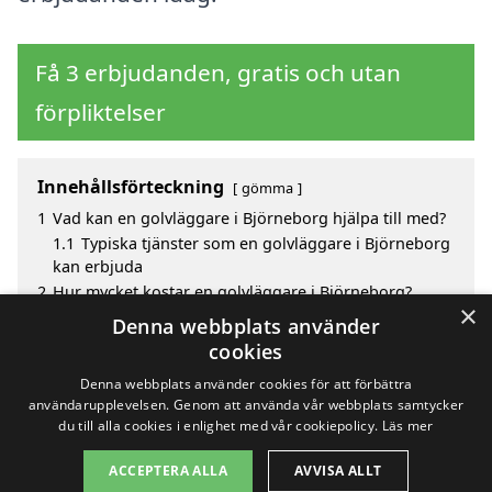
Få 3 erbjudanden, gratis och utan
förpliktelser
Innehållsförteckning
gömma
1
Vad kan en golvläggare i Björneborg hjälpa till med?
1.1
Typiska tjänster som en golvläggare i Björneborg
kan erbjuda
2
Hur mycket kostar en golvläggare i Björneborg?
×
3
Fördelar med att välja golvläggare i Björneborg
Denna webbplats använder
4
Sök efter en skicklig golvläggare i de omgivande
cookies
städerna Björneborg
Denna webbplats använder cookies för att förbättra
användarupplevelsen. Genom att använda vår webbplats samtycker
du till alla cookies i enlighet med vår cookiepolicy.
Läs mer
Copyright 2026 - Pilanto Aps
ACCEPTERA ALLA
AVVISA ALLT