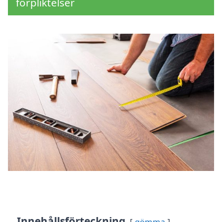
förpliktelser
Innehållsförteckning
gömma