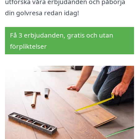
utforska våra erbjudanden och påbörja
din golvresa redan idag!
Få 3 erbjudanden, gratis och utan
förpliktelser